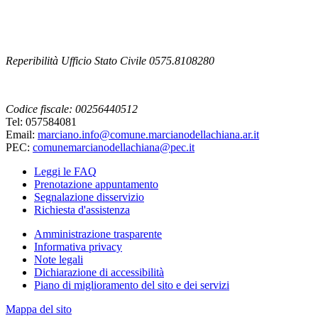
Reperibilità Ufficio Stato Civile 0575.8108280
Codice fiscale: 00256440512
Tel: 057584081
Email:
marciano.info@comune.marcianodellachiana.ar.it
PEC:
comunemarcianodellachiana@pec.it
Leggi le FAQ
Prenotazione appuntamento
Segnalazione disservizio
Richiesta d'assistenza
Amministrazione trasparente
Informativa privacy
Note legali
Dichiarazione di accessibilità
Piano di miglioramento del sito e dei servizi
Mappa del sito