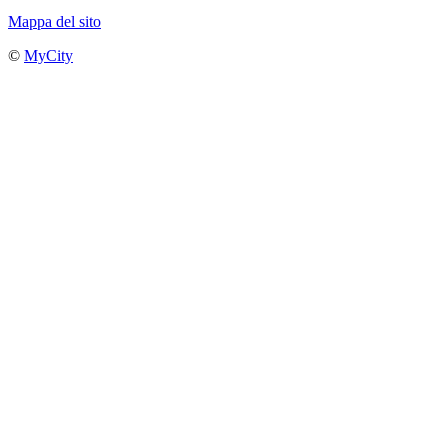
Mappa del sito
©
MyCity